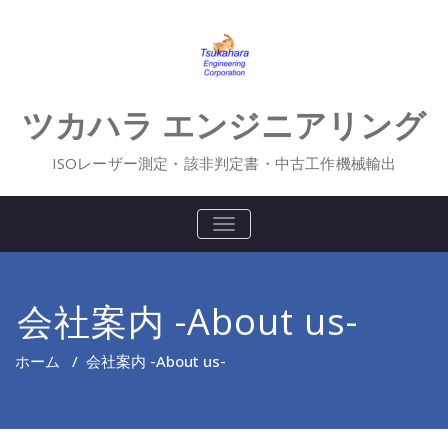
Skip
to
content
ツカハラ エンジニアリング
ISOレーザー測定・該非判定書・中古工作機械輸出
ナ
ビ
ゲ
ー
シ
会社案内 -About us-
ョ
ン
を
ホーム
/
会社案内 -About us-
切
り
替
え