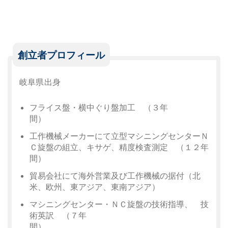
創立者プロフィール
岐阜県出身
フライス盤・横中ぐり盤加工 （３年
間
工作機械メーカーにて立型マシニングセンターＮ
Ｃ旋盤の組立、
キサゲ、精度検査測定 （１２年
間）
貿易会社にて海外営業及び工作機械の据付（北
米、欧州、
東アジア、東南アジア）
マシニングセンター・ＮＣ旋盤の技術指導、 技
術英訳 （７年
間）