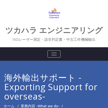
Skip
to
content
ツカハラ エンジニアリング
ISOレーザー測定・該非判定書・中古工作機械輸出
ナ
ビ
ゲ
ー
シ
海外輸出サポート -
ョ
ン
を
Exporting Support for
切
り
overseas-
替
え
ホーム
/
業務内容 -What we do-
/