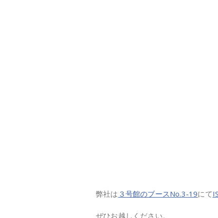
弊社は
３号館のブースNo.3-19
にて
ぜひお越しください。