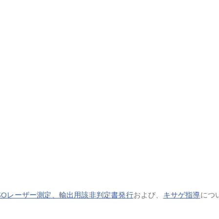
ISOレーザー測定、輸出用該非判定書発行
および、
キサゲ指導
につ